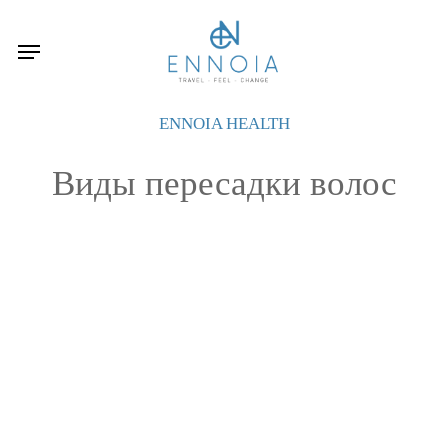
Skip
to
Menu
main
content
ENNOIA HEALTH
Виды пересадки волос