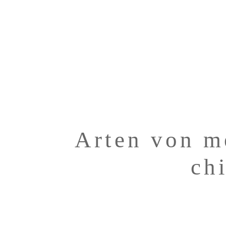
Skip
to
main
content
Arten von m
ch